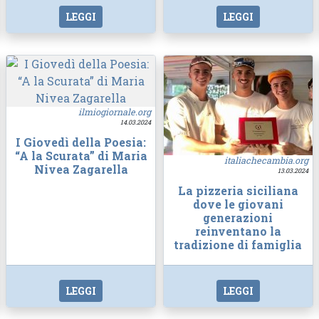
LEGGI
LEGGI
ilmiogiornale.org
14.03.2024
I Giovedì della Poesia:
“A la Scurata” di Maria
italiachecambia.org
Nivea Zagarella
13.03.2024
La pizzeria siciliana
dove le giovani
generazioni
reinventano la
tradizione di famiglia
LEGGI
LEGGI