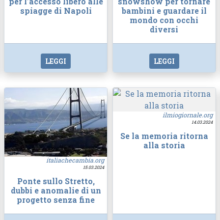
per l’accesso libero alle
snowshow per tornare
spiagge di Napoli
bambini e guardare il
mondo con occhi
diversi
LEGGI
LEGGI
ilmiogiornale.org
14.03.2024
Se la memoria ritorna
alla storia
italiachecambia.org
15.03.2024
Ponte sullo Stretto,
dubbi e anomalie di un
progetto senza fine