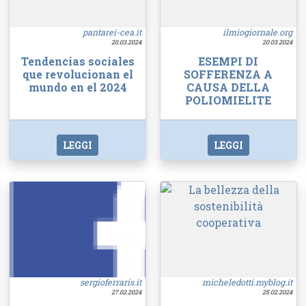
pantarei-cea.it
ilmiogiornale.org
20.03.2024
20.03.2024
Tendencias sociales
ESEMPI DI
que revolucionan el
SOFFERENZA A
mundo en el 2024
CAUSA DELLA
POLIOMIELITE
LEGGI
LEGGI
sergioferraris.it
micheledotti.myblog.it
27.02.2024
25.02.2024