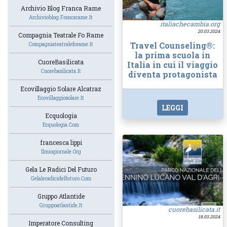
Archivio Blog Franca Rame
Archivioblog.francarame.it
italiachecambia.org
20.03.2024
Compagnia Teatrale Fo Rame
Travel Counseling®:
Compagniateatraleforame.it
la prima scuola in
CuoreBasilicata
Italia in cui il viaggio
Cuorebasilicata.it
diventa protagonista
Ecovillaggio Solare Alcatraz
Ecovillaggiosolare.it
LEGGI
Ecquologia
Ecquologia.com
francesca lippi
Ilmiogiornale.org
Gela Le Radici Del Futuro
Gelaleradicidelfuturo.com
Gruppo Atlantide
Gruppoatlantide.it
cuorebasilicata.it
18.03.2024
Imperatore Consulting