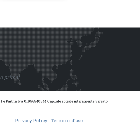
to prima!
0001 e Partita Iva 01956540544 Capitale sociale interamente versato:
Privacy Policy
Termini d'uso