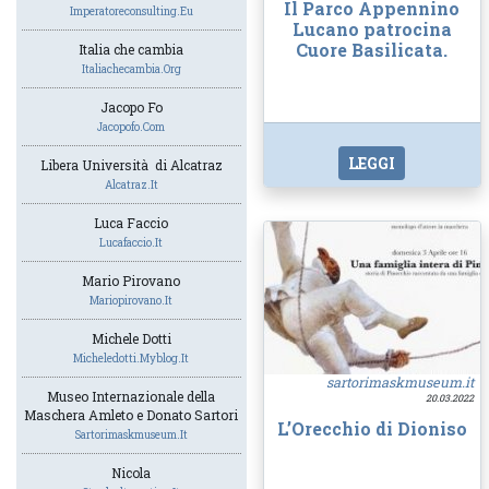
Il Parco Appennino
Imperatoreconsulting.eu
Lucano patrocina
Cuore Basilicata.
Italia che cambia
Italiachecambia.org
Jacopo Fo
Jacopofo.com
LEGGI
Libera Università di Alcatraz
Alcatraz.it
Luca Faccio
Lucafaccio.it
Mario Pirovano
Mariopirovano.it
Michele Dotti
Micheledotti.myblog.it
sartorimaskmuseum.it
Museo Internazionale della
20.03.2022
Maschera Amleto e Donato Sartori
L’Orecchio di Dioniso
Sartorimaskmuseum.it
Nicola