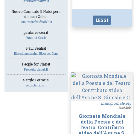
Stradaalternativa.it
Nuovo Comitato Il Nobel per i
disabili Onlus
LEGGI
Comitatonobeldisabili.it
pantarei-cea.it
Pantarei-Cea.it
Paul Senhal
Ilfarodipaulsenhal.blogspot.com
People for Planet
Peopleforplanet.it
Sergio Ferraris
Sergioferraris.it
ilmiogiornale.org
19.03.2024
Giornata Mondiale
della Poesia e del
Teatro: Contributo
video dell’Ass.ne S.