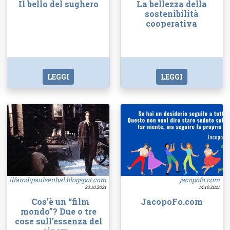
Il bello del sughero
La bellezza della
sostenibilità
cooperativa
LEGGI
LEGGI
ilfarodipaulsenhal.blogspot.com
jacopofo.com
23.10.2021
14.10.2021
Cos’è un “film
JacopoFo.com
mondo”? Due o tre
cose sull’essenza del