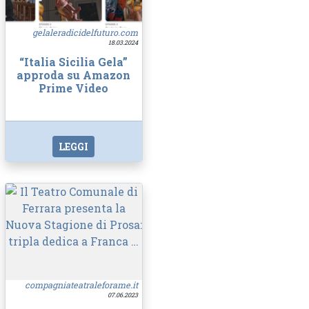
gelaleradicidelfuturo.com
18.03.2024
“Italia Sicilia Gela”
approda su Amazon
Prime Video
LEGGI
compagniateatraleforame.it
07.06.2023