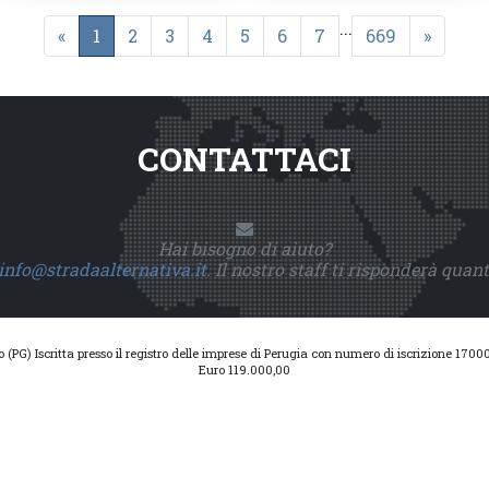
...
«
1
2
3
4
5
6
7
669
»
CONTATTACI
Hai bisogno di aiuto?
info@stradaalternativa.it
. Il nostro staff ti risponderà quan
io (PG) Iscritta presso il registro delle imprese di Perugia con numero di iscrizione 17
Euro 119.000,00