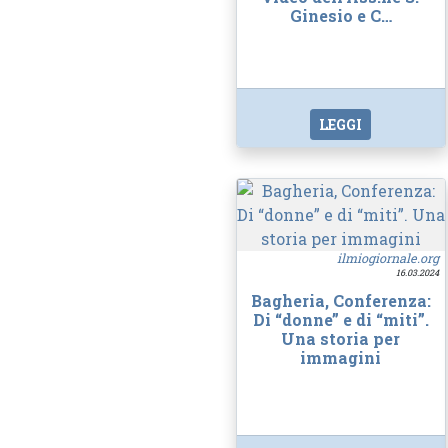
Ginesio e C…
LEGGI
ilmiogiornale.org
16.03.2024
Bagheria, Conferenza:
Di “donne” e di “miti”.
Una storia per
immagini