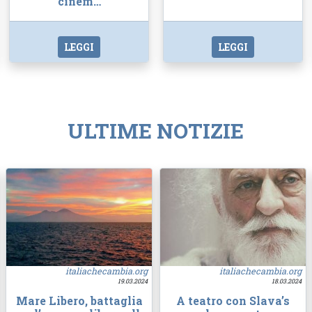
cinem…
LEGGI
LEGGI
ULTIME NOTIZIE
italiachecambia.org
italiachecambia.org
19.03.2024
18.03.2024
Mare Libero, battaglia
A teatro con Slava’s