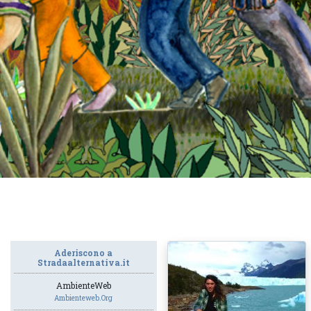
Aderiscono a
Stradaalternativa.it
AmbienteWeb
Ambienteweb.org