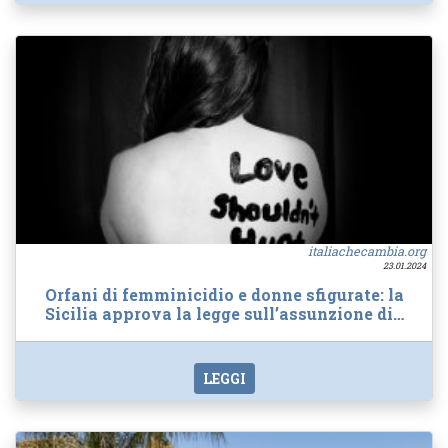
italiachecambia.org
23.01.2024
Orfani di femminicidio e donne sfigurate: la
Sicilia approva la legge sull’assunzione di…
LEGGI