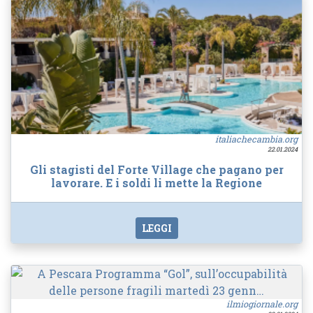
italiachecambia.org
22.01.2024
Gli stagisti del Forte Village che pagano per
lavorare. E i soldi li mette la Regione
LEGGI
ilmiogiornale.org