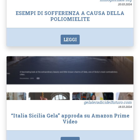
20.03.2024
ESEMPI DI SOFFERENZA A CAUSA DELLA
POLIOMIELITE
LEGGI
gelaleradicidelfuturo.com
18.03.2024
“Italia Sicilia Gela” approda su Amazon Prime
Video