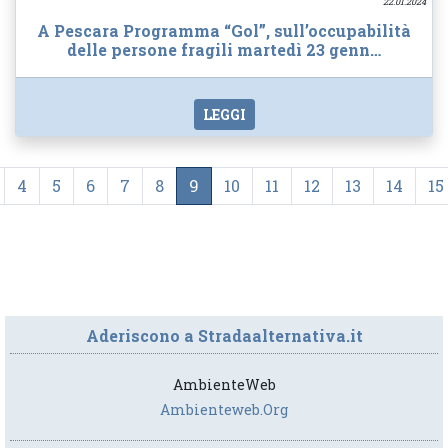
22.01.2024
A Pescara Programma “Gol”, sull’occupabilità
delle persone fragili martedì 23 genn…
LEGGI
4
5
6
7
8
9
10
11
12
13
14
15
Aderiscono a Stradaalternativa.it
AmbienteWeb
Ambienteweb.org