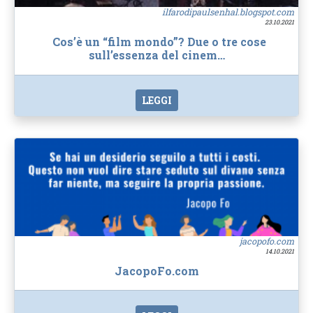
ilfarodipaulsenhal.blogspot.com
23.10.2021
Cos’è un “film mondo”? Due o tre cose
sull’essenza del cinem…
LEGGI
jacopofo.com
14.10.2021
JacopoFo.com