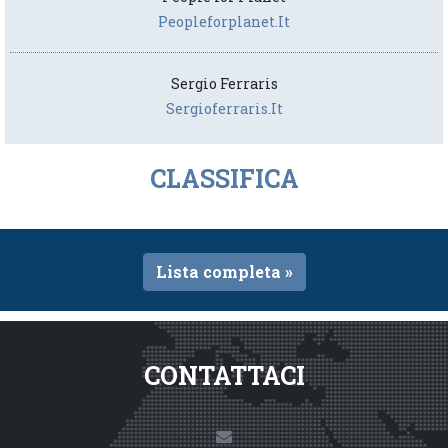
Peopleforplanet.it
Sergio Ferraris
Sergioferraris.it
CLASSIFICA
Lista completa »
CONTATTACI