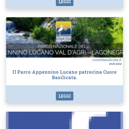
LEGGI
cuorebasilicata.it
18.03.2024
Il Parco Appennino Lucano patrocina Cuore
Basilicata.
LEGGI