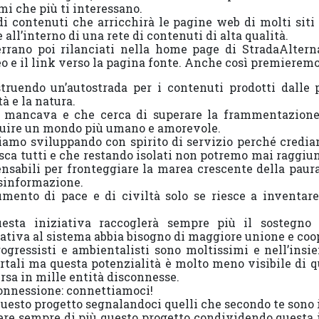
emi che più ti interessano.
i contenuti che arricchirà le pagine web di molti siti 
 all’interno di una rete di contenuti di alta qualità.
verrano poi rilanciati nella home page di StradaAltern
deo e il link verso la pagina fonte. Anche così premieremo
struendo un’autostrada per i contenuti prodotti dalle
tà e la natura.
e mancava e che cerca di superare la frammentazione
uire un mondo più umano e amorevole.
tiamo sviluppando con spirito di servizio perché credia
ca tutti e che restando isolati non potremo mai raggiung
nsabili per fronteggiare la marea crescente della paur
isinformazione.
umento di pace e di civiltà solo se riesce a inventar
esta iniziativa raccoglerà sempre più il sostegno
tiva al sistema abbia bisogno di maggiore unione e coo
progressisti e ambientalisti sono moltissimi e nell’in
rtali ma questa potenzialità è molto meno visibile di q
rsa in mille entità disconnesse.
connessione: connettiamoci!
uesto progetto segnalandoci quelli che secondo te sono i
cere sempre di più questo progetto condividendo questa 