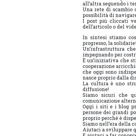
all’altra seguendo i t
Una rete di scambio d
possibilità di navigare
I post più cliccati 
dell’articolo o del vi
In sintesi stiamo co
progresso, la solidarie
Un’infrastruttura ch
impegnando per costr
È un’iniziativa che s
cooperazione arricchis
che oggi sono indispe
nasce proprio dalla d
La cultura è uno str
diffusione!
Siamo sicuri che qu
comunicazione alterna
Oggi i siti e i blog 
persone dei grandi po
proprio perché è dispe
Siamo nell’era della 
Aiutaci a sviluppare q
E aiutaci a far conos