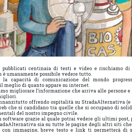
pubblicati centinaia di testi e video e rischiamo di
n è umanamente possibile vedere tutto.
 la capacità di comunicazione del mondo progress
il meglio di quanto appare su internet.
amo migliorare l’informazione che arriva alle persone
igliori.
innanzitutto offrendo ospitalità su StradaAlternativa (e
eb che si candidano tra quelle che si occupano di solida
mentali del nostro impegno civile.
software grazie al quale potrai vedere gli ultimi post, 
adaAlternativa sia su tutte le pagine degli altri siti ch
o con immagine, breve testo e link ti permetterà di 