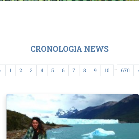
CRONOLOGIA NEWS
...
«
1
2
3
4
5
6
7
8
9
10
670