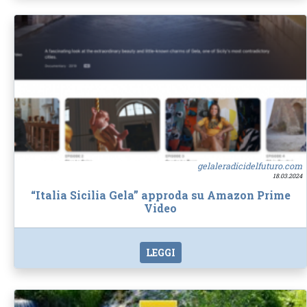
gelaleradicidelfuturo.com
18.03.2024
“Italia Sicilia Gela” approda su Amazon Prime
Video
LEGGI