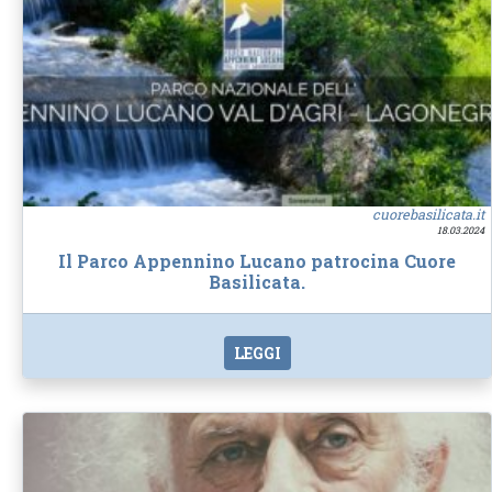
cuorebasilicata.it
18.03.2024
Il Parco Appennino Lucano patrocina Cuore
Basilicata.
LEGGI