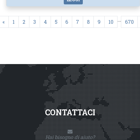
...
«
1
2
3
4
5
6
7
8
9
10
670
CONTATTACI
Hai bisogno di aiuto?