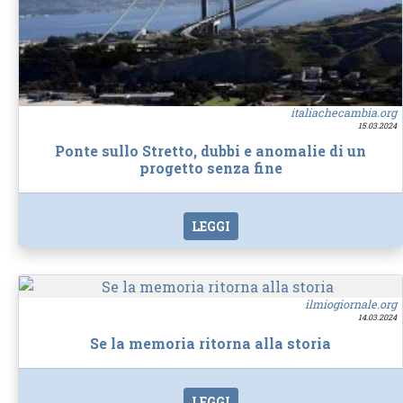
italiachecambia.org
15.03.2024
Ponte sullo Stretto, dubbi e anomalie di un
progetto senza fine
LEGGI
ilmiogiornale.org
14.03.2024
Se la memoria ritorna alla storia
LEGGI