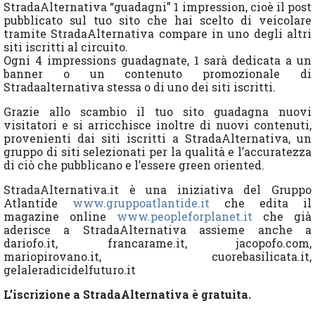
StradaAlternativa “guadagni” 1 impression, cioè il post
pubblicato sul tuo sito che hai scelto di veicolare
tramite StradaAlternativa compare in uno degli altri
siti iscritti al circuito.
Ogni 4 impressions guadagnate, 1 sarà dedicata a un
banner o un contenuto promozionale di
Stradaalternativa stessa o di uno dei siti iscritti.
Grazie allo scambio il tuo sito guadagna nuovi
visitatori e si arricchisce inoltre di nuovi contenuti,
provenienti dai siti iscritti a StradaAlternativa, un
gruppo di siti selezionati per la qualità e l’accuratezza
di ciò che pubblicano e l’essere green oriented.
StradaAlternativa.it è una iniziativa del Gruppo
Atlantide
www.gruppoatlantide.it
che edita il
magazine online
www.peopleforplanet.it
che già
aderisce a StradaAlternativa assieme anche a
dariofo.it, francarame.it, jacopofo.com,
mariopirovano.it, cuorebasilicata.it,
gelaleradicidelfuturo.it
L’iscrizione a StradaAlternativa è gratuita.