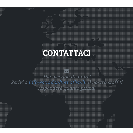
CONTATTACI
Hai bisogno di aiuto?
Scrivi a
info@stradaalternativa.it
. Il nostro staff ti
risponderà quanto prima!