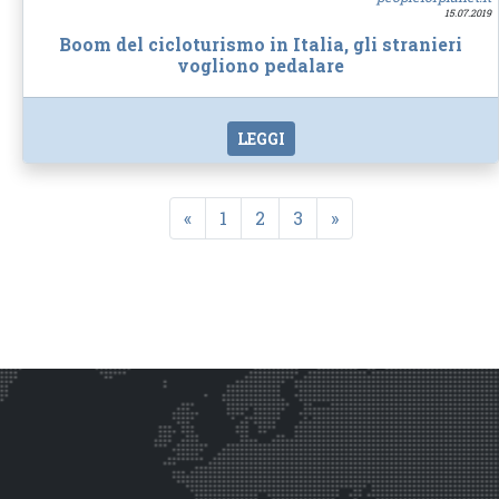
15.07.2019
Boom del cicloturismo in Italia, gli stranieri
vogliono pedalare
LEGGI
«
1
2
3
»