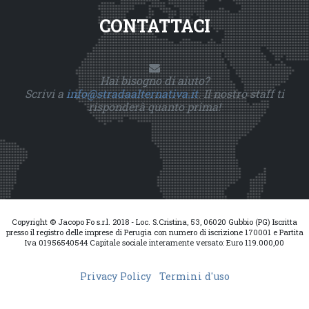
CONTATTACI
Hai bisogno di aiuto?
Scrivi a
info@stradaalternativa.it
. Il nostro staff ti
risponderà quanto prima!
Copyright © Jacopo Fo s.r.l. 2018 - Loc. S.Cristina, 53, 06020 Gubbio (PG) Iscritta
presso il registro delle imprese di Perugia con numero di iscrizione 170001 e Partita
Iva 01956540544 Capitale sociale interamente versato: Euro 119.000,00
Privacy Policy
Termini d'uso