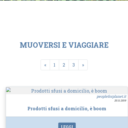
MUOVERSI E VIAGGIARE
«
1
2
3
»
peopleforplanet.it
20.11.2019
Prodotti sfusi a domicilio, è boom
LEGGI