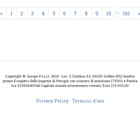
...
«
1
2
3
4
5
6
7
8
9
10
161
»
Copyright © Jacopo Fo s.r.l. 2018 - Loc. S.Cristina, 53, 06020 Gubbio (PG) Iscritta
presso il registro delle imprese di Perugia con numero di iscrizione 170001 e Partita
Iva 01956540544 Capitale sociale interamente versato: Euro 119.000,00
Privacy Policy
Termini d'uso