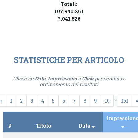
Totali:
107.940.261
7.041.526
STATISTICHE PER ARTICOLO
Clicca su
Data
,
Impressions
o
Click
per cambiare
ordinamento dei risultati
...
«
1
2
3
4
5
6
7
8
9
10
161
»
Impression
#
Titolo
Data