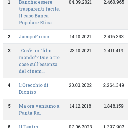
1
Banche: essere
04.09.2021
2.460.965
trasparenti facile.
Il caso Banca
Popolare Etica
2
JacopoFo.com
14.10.2021
2.416.333
3
Cos’è un “film
23.10.2021
2.411.419
mondo”? Due o tre
cose sull’essenza
del cinem…
4
L’Orecchio di
20.03.2022
2.264.349
Dioniso
5
Ma ora veniamo a
14.12.2018
1.848.159
Panta Rei
6
Il Teatro
07.06.2023
1.797.902