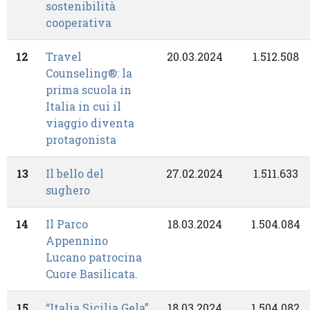
sostenibilità
cooperativa
12
Travel
20.03.2024
1.512.508
Counseling®: la
prima scuola in
Italia in cui il
viaggio diventa
protagonista
13
Il bello del
27.02.2024
1.511.633
sughero
14
Il Parco
18.03.2024
1.504.084
Appennino
Lucano patrocina
Cuore Basilicata.
15
“Italia Sicilia Gela”
18.03.2024
1.504.082