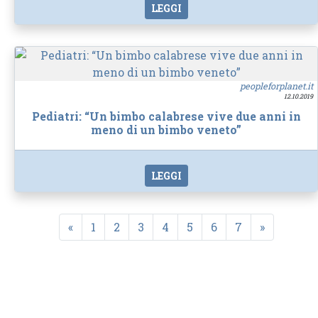
LEGGI
peopleforplanet.it
12.10.2019
Pediatri: “Un bimbo calabrese vive due anni in
meno di un bimbo veneto”
LEGGI
«
1
2
3
4
5
6
7
»