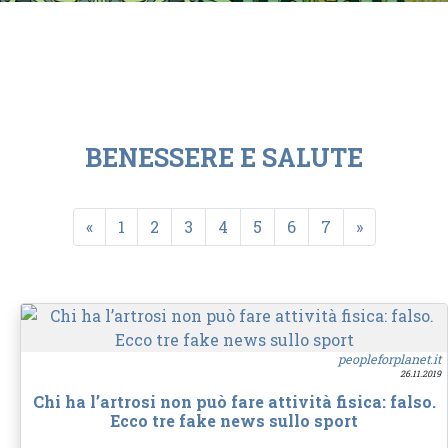
BENESSERE E SALUTE
«
1
2
3
4
5
6
7
»
peopleforplanet.it
26.11.2019
Chi ha l’artrosi non può fare attività fisica: falso.
Ecco tre fake news sullo sport