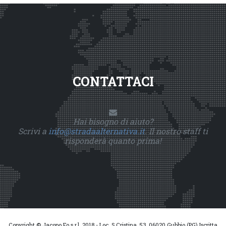
CONTATTACI
Hai bisogno di aiuto?
Scrivi a
info@stradaalternativa.it
. Il nostro staff ti
risponderà quanto prima!
Copyright © Jacopo Fo s.r.l. 2018 - Loc. S.Cristina, 53, 06020 Gubbio (PG) Iscritta