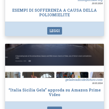
20.03.2024
ESEMPI DI SOFFERENZA A CAUSA DELLA
POLIOMIELITE
LEGGI
gelaleradicidelfuturo.com
18.03.2024
“Italia Sicilia Gela” approda su Amazon Prime
Video