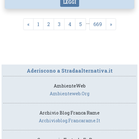
LEGGI
...
«
1
2
3
4
5
669
»
Aderiscono a Stradaalternativa.it
AmbienteWeb
Ambienteweb.org
Archivio Blog Franca Rame
Archivioblog.francarame.it