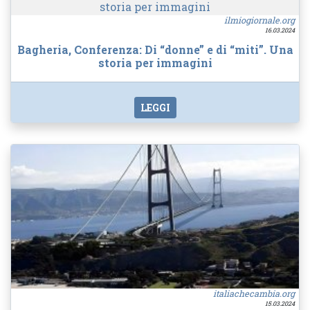
ilmiogiornale.org
16.03.2024
Bagheria, Conferenza: Di “donne” e di “miti”. Una
storia per immagini
LEGGI
italiachecambia.org
15.03.2024