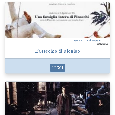
sartorimaskmuseum.it
20.03.2022
L’Orecchio di Dioniso
LEGGI