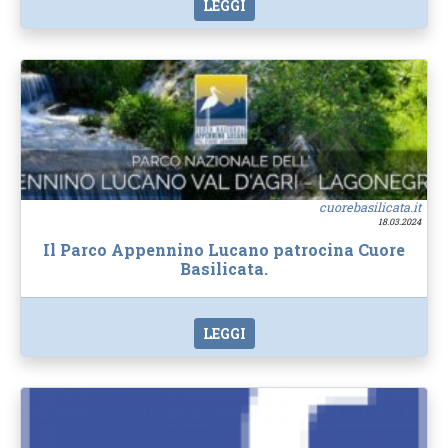
LEGGI
cuorebasilicata.it
18.03.2024
Il Parco Appennino Lucano patrocina Cuore
Basilicata.
LEGGI