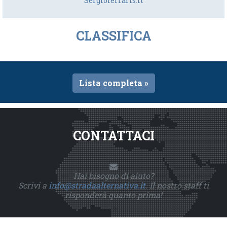
Sergioferraris.it
CLASSIFICA
Lista completa »
CONTATTACI
Hai bisogno di aiuto?
Scrivi a
info@stradaalternativa.it
. Il nostro staff ti
risponderà quanto prima!