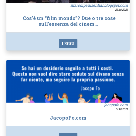
ilfarodipaulsenhal.blogspot.com
23.10.2021
Cos’è un “film mondo”? Due o tre cose
sull’essenza del cinem…
LEGGI
jacopofo.com
14.10.2021
JacopoFo.com