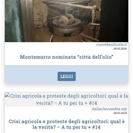
cuorebasilicata.it
09.03.2024
Montemurro nominata “città dell’olio”
LEGGI
italiachecambia.org
09.03.2024
Crisi agricola e proteste degli agricoltori: qual è
la verità? – A tu per tu + #14