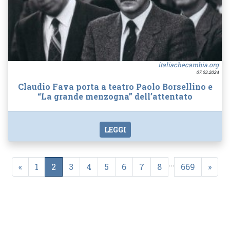
italiachecambia.org
07.03.2024
Claudio Fava porta a teatro Paolo Borsellino e
“La grande menzogna” dell’attentato
LEGGI
...
«
1
2
3
4
5
6
7
8
669
»