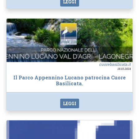
LEGGI
cuorebasilicata.it
18.03.2024
Il Parco Appennino Lucano patrocina Cuore
Basilicata.
LEGGI