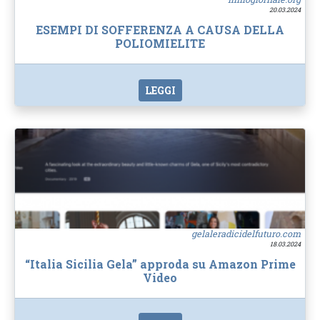
20.03.2024
ESEMPI DI SOFFERENZA A CAUSA DELLA
POLIOMIELITE
LEGGI
gelaleradicidelfuturo.com
18.03.2024
“Italia Sicilia Gela” approda su Amazon Prime
Video