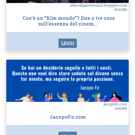
ilfarodipaulsenhal.blogspot.com
23.10.2021
Cos’è un “film mondo”? Due o tre cose
sull’essenza del cinem…
LEGGI
jacopofo.com
14.10.2021
JacopoFo.com