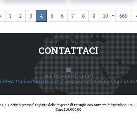
...
«
1
2
3
4
5
6
7
8
9
10
669
CONTATTACI
Hai bisogno di aiuto?
info@stradaalternativa.it
. Il nostro staff ti risponderà quan
io (PG) Iscritta presso il registro delle imprese di Perugia con numero di iscrizione 17
Euro 119.000,00