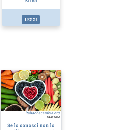
Etica
LEGGI
italiachecambia.org
28.02.2024
Se lo conosci non lo