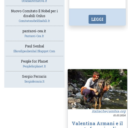
Stradaalternativa.it
Nuovo Comitato Il Nobel per i
disabili Onlus
LEGGI
Comitatonobeldisabili.it
pantarei-cea.it
Pantarei-Cea.it
Paul Senhal
Ilfarodipaulsenhal.blogspot.com
People for Planet
Peopleforplanet.it
Sergio Ferraris
Sergioferraris.it
italiachecambia.org
01.03.2024
Valentina Armani e il