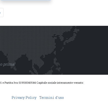
»
to prima!
0001 e Partita Iva 01956540544 Capitale sociale interamente versato:
Privacy Policy
Termini d'uso