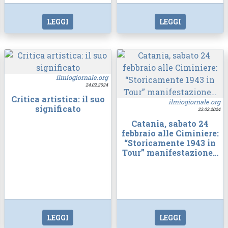
LEGGI
LEGGI
ilmiogiornale.org
24.02.2024
Critica artistica: il suo
ilmiogiornale.org
significato
23.02.2024
Catania, sabato 24
febbraio alle Ciminiere:
“Storicamente 1943 in
Tour” manifestazione…
LEGGI
LEGGI