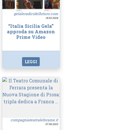
gelaleradicidelfuturo.com
18.03.2024
“Italia Sicilia Gela”
approda su Amazon
Prime Video
LEGGI
compagniateatraleforame.it
07.06.2023