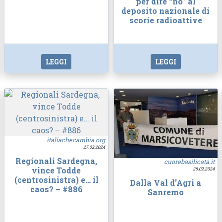
per dire “no” al
deposito nazionale di
scorie radioattive
LEGGI
LEGGI
italiachecambia.org
27.02.2024
Regionali Sardegna,
cuorebasilicata.it
vince Todde
26.02.2024
(centrosinistra) e… il
Dalla Val d’Agri a
caos? – #886
Sanremo