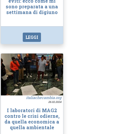
eviti: ecco come mi
sono preparata a una
settimana di digiuno
LEGGI
italiachecambia.org
26.02.2024
I laboratori di MAG2
contro le crisi odierne,
da quella economica a
quella ambientale