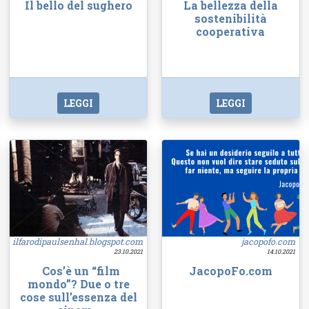
Il bello del sughero
La bellezza della
sostenibilità
cooperativa
LEGGI
LEGGI
ilfarodipaulsenhal.blogspot.com
jacopofo.com
23.10.2021
14.10.2021
Cos’è un “film
JacopoFo.com
mondo”? Due o tre
cose sull’essenza del