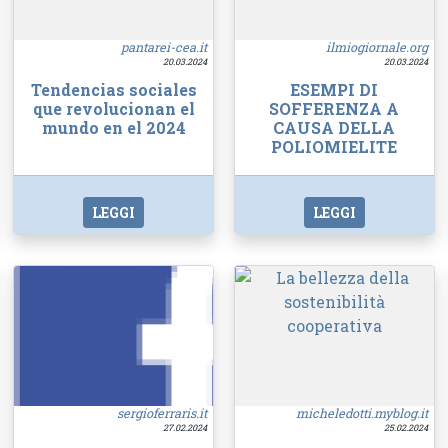
pantarei-cea.it
ilmiogiornale.org
20.03.2024
20.03.2024
Tendencias sociales
ESEMPI DI
que revolucionan el
SOFFERENZA A
mundo en el 2024
CAUSA DELLA
POLIOMIELITE
LEGGI
LEGGI
sergioferraris.it
micheledotti.myblog.it
27.02.2024
25.02.2024