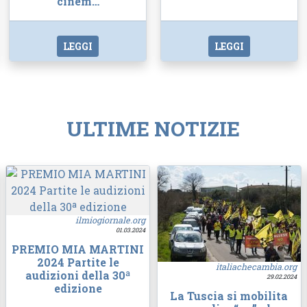
cinem…
LEGGI
LEGGI
ULTIME NOTIZIE
ilmiogiornale.org
01.03.2024
PREMIO MIA MARTINI
2024 Partite le
italiachecambia.org
audizioni della 30ª
29.02.2024
edizione
La Tuscia si mobilita