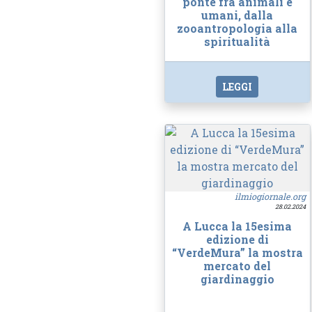
ponte fra animali e
umani, dalla
zooantropologia alla
spiritualità
LEGGI
ilmiogiornale.org
28.02.2024
A Lucca la 15esima
edizione di
“VerdeMura” la mostra
mercato del
giardinaggio