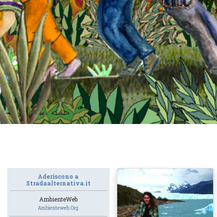
Aderiscono a
Stradaalternativa.it
AmbienteWeb
Ambienteweb.org