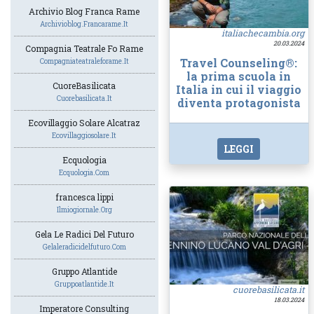
Archivio Blog Franca Rame
Archivioblog.francarame.it
italiachecambia.org
20.03.2024
Compagnia Teatrale Fo Rame
Travel Counseling®:
Compagniateatraleforame.it
la prima scuola in
CuoreBasilicata
Italia in cui il viaggio
Cuorebasilicata.it
diventa protagonista
Ecovillaggio Solare Alcatraz
Ecovillaggiosolare.it
LEGGI
Ecquologia
Ecquologia.com
francesca lippi
Ilmiogiornale.org
Gela Le Radici Del Futuro
Gelaleradicidelfuturo.com
Gruppo Atlantide
Gruppoatlantide.it
cuorebasilicata.it
18.03.2024
Imperatore Consulting