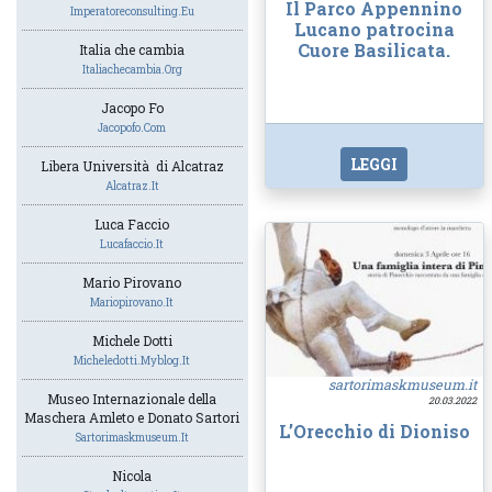
Il Parco Appennino
Imperatoreconsulting.eu
Lucano patrocina
Cuore Basilicata.
Italia che cambia
Italiachecambia.org
Jacopo Fo
Jacopofo.com
LEGGI
Libera Università di Alcatraz
Alcatraz.it
Luca Faccio
Lucafaccio.it
Mario Pirovano
Mariopirovano.it
Michele Dotti
Micheledotti.myblog.it
sartorimaskmuseum.it
Museo Internazionale della
20.03.2022
Maschera Amleto e Donato Sartori
L’Orecchio di Dioniso
Sartorimaskmuseum.it
Nicola