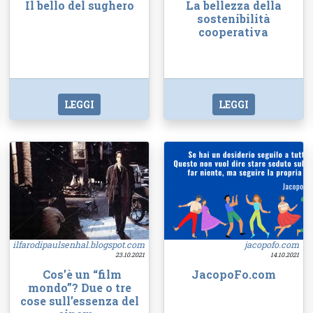
Il bello del sughero
La bellezza della
sostenibilità
cooperativa
LEGGI
LEGGI
ilfarodipaulsenhal.blogspot.com
jacopofo.com
23.10.2021
14.10.2021
Cos’è un “film
JacopoFo.com
mondo”? Due o tre
cose sull’essenza del