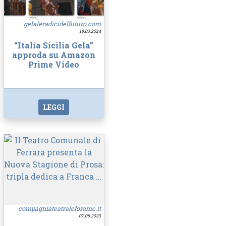
gelaleradicidelfuturo.com
18.03.2024
“Italia Sicilia Gela”
approda su Amazon
Prime Video
LEGGI
compagniateatraleforame.it
07.06.2023