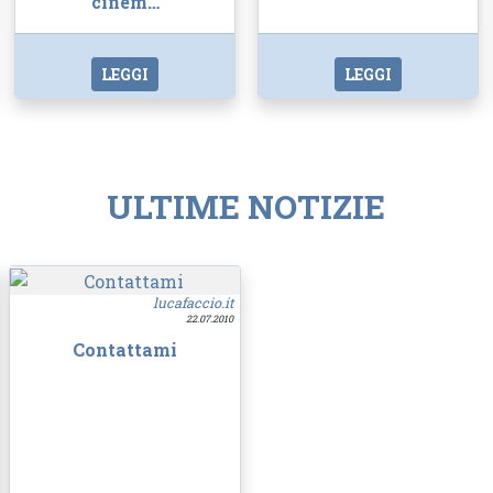
cinem…
LEGGI
LEGGI
ULTIME NOTIZIE
lucafaccio.it
22.07.2010
Contattami