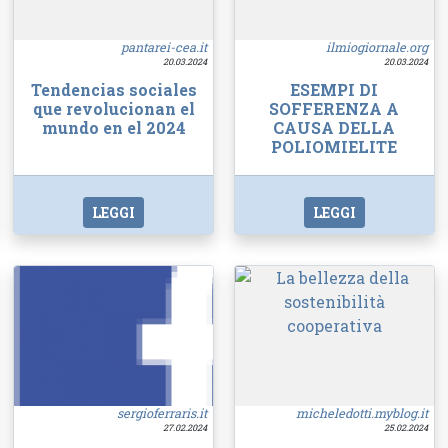
pantarei-cea.it
ilmiogiornale.org
20.03.2024
20.03.2024
Tendencias sociales
ESEMPI DI
que revolucionan el
SOFFERENZA A
mundo en el 2024
CAUSA DELLA
POLIOMIELITE
LEGGI
LEGGI
sergioferraris.it
micheledotti.myblog.it
27.02.2024
25.02.2024