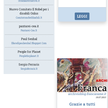
Stradaalternativa.it
Nuovo Comitato Il Nobel per i
disabili Onlus
LEGGI
Comitatonobeldisabili.it
pantarei-cea.it
Pantarei-Cea.it
Paul Senhal
Ilfarodipaulsenhal.blogspot.com
People for Planet
Peopleforplanet.it
Sergio Ferraris
Sergioferraris.it
archivioblog.francarame.it
19.07.2013
Grazie a tutti