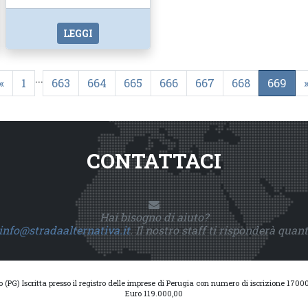
LEGGI
...
«
1
663
664
665
666
667
668
669
CONTATTACI
Hai bisogno di aiuto?
info@stradaalternativa.it
. Il nostro staff ti risponderà quan
io (PG) Iscritta presso il registro delle imprese di Perugia con numero di iscrizione 17
Euro 119.000,00