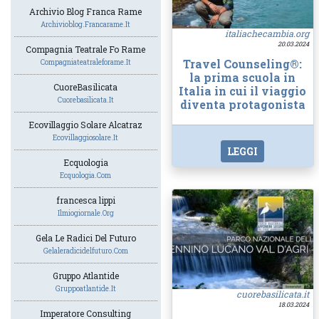
Archivio Blog Franca Rame
Archivioblog.francarame.it
italiachecambia.org
20.03.2024
Compagnia Teatrale Fo Rame
Travel Counseling®:
Compagniateatraleforame.it
la prima scuola in
CuoreBasilicata
Italia in cui il viaggio
Cuorebasilicata.it
diventa protagonista
Ecovillaggio Solare Alcatraz
Ecovillaggiosolare.it
LEGGI
Ecquologia
Ecquologia.com
francesca lippi
Ilmiogiornale.org
Gela Le Radici Del Futuro
Gelaleradicidelfuturo.com
Gruppo Atlantide
Gruppoatlantide.it
cuorebasilicata.it
18.03.2024
Imperatore Consulting