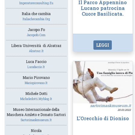
Il Parco Appennino
Imperatoreconsulting.eu
Lucano patrocina
Cuore Basilicata.
Italia che cambia
Italiachecambia.org
Jacopo Fo
Jacopofo.com
LEGGI
Libera Università di Alcatraz
Alcatraz.it
Luca Faccio
Lucafaccio.it
Mario Pirovano
Mariopirovano.it
Michele Dotti
Micheledotti.myblog.it
sartorimaskmuseum.it
Museo Internazionale della
20.03.2022
Maschera Amleto e Donato Sartori
L’Orecchio di Dioniso
Sartorimaskmuseum.it
Nicola