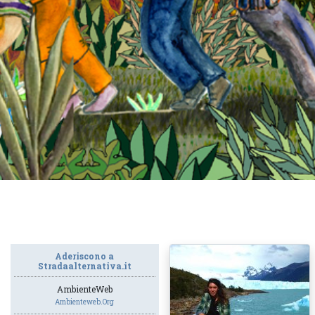
Aderiscono a
Stradaalternativa.it
AmbienteWeb
Ambienteweb.org