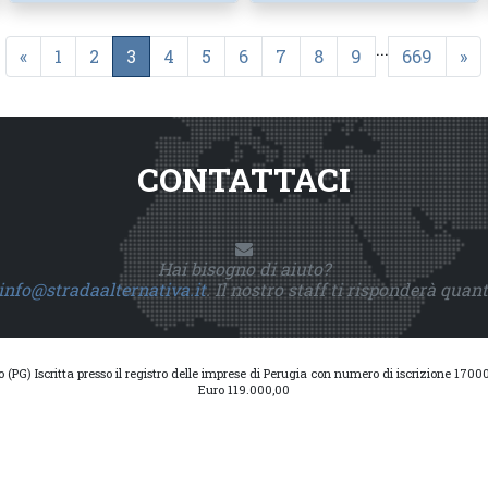
...
«
1
2
3
4
5
6
7
8
9
669
»
CONTATTACI
Hai bisogno di aiuto?
info@stradaalternativa.it
. Il nostro staff ti risponderà quan
io (PG) Iscritta presso il registro delle imprese di Perugia con numero di iscrizione 17
Euro 119.000,00