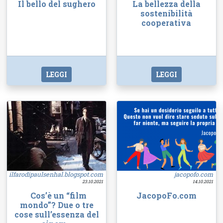
Il bello del sughero
La bellezza della
sostenibilità
cooperativa
LEGGI
LEGGI
ilfarodipaulsenhal.blogspot.com
jacopofo.com
23.10.2021
14.10.2021
Cos’è un “film
JacopoFo.com
mondo”? Due o tre
cose sull’essenza del