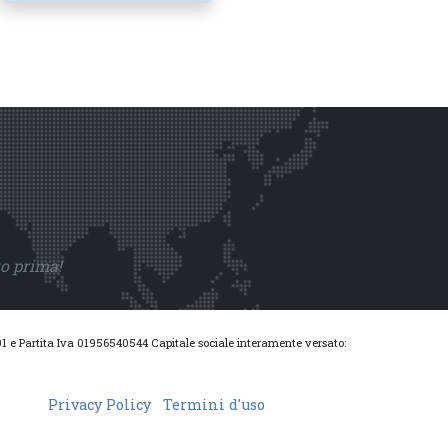
to prima!
0001 e Partita Iva 01956540544 Capitale sociale interamente versato:
Privacy Policy
Termini d'uso