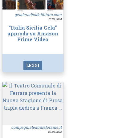
gelaleradicidelfuturo.com
18.03.2024
“Italia Sicilia Gela”
approda su Amazon
Prime Video
LEGGI
compagniateatraleforame.it
07.06.2023