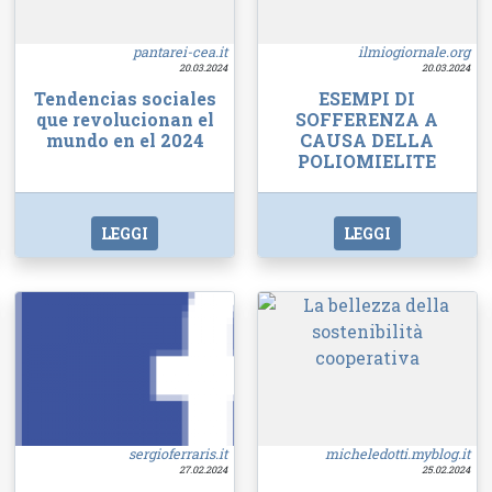
pantarei-cea.it
ilmiogiornale.org
20.03.2024
20.03.2024
Tendencias sociales
ESEMPI DI
que revolucionan el
SOFFERENZA A
mundo en el 2024
CAUSA DELLA
POLIOMIELITE
LEGGI
LEGGI
sergioferraris.it
micheledotti.myblog.it
27.02.2024
25.02.2024