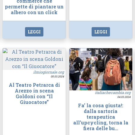
commerce che
permette di piantare un
albero con un click
LEGGI
LEGGI
ilmiogiornale.org
05.03.2024
Al Teatro Petrarca di
Arezzo in scena
italiachecambia.org
Goldoni con “Il
04.03.2024
Giuocatore”
Fa’ la cosa giusta!:
dalla sartoria
terapeutica
all’upcycling, torna la
fiera delle bu…