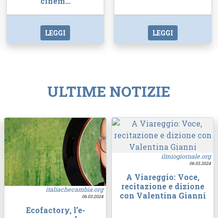
cinem…
LEGGI
LEGGI
ULTIME NOTIZIE
ilmiogiornale.org
06.03.2024
A Viareggio: Voce,
recitazione e dizione
italiachecambia.org
con Valentina Gianni
06.03.2024
Ecofactory, l’e-