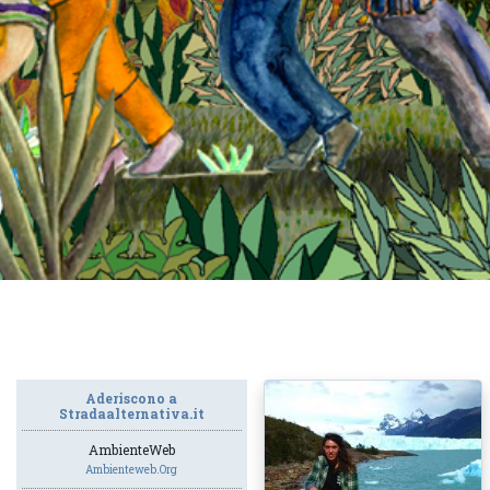
Aderiscono a
Stradaalternativa.it
AmbienteWeb
Ambienteweb.org