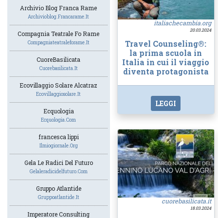
Archivio Blog Franca Rame
Archivioblog.francarame.it
italiachecambia.org
20.03.2024
Compagnia Teatrale Fo Rame
Travel Counseling®:
Compagniateatraleforame.it
la prima scuola in
CuoreBasilicata
Italia in cui il viaggio
Cuorebasilicata.it
diventa protagonista
Ecovillaggio Solare Alcatraz
Ecovillaggiosolare.it
LEGGI
Ecquologia
Ecquologia.com
francesca lippi
Ilmiogiornale.org
Gela Le Radici Del Futuro
Gelaleradicidelfuturo.com
Gruppo Atlantide
Gruppoatlantide.it
cuorebasilicata.it
18.03.2024
Imperatore Consulting