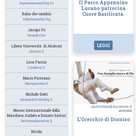
Il Parco Appennino
Imperatoreconsulting.eu
Lucano patrocina
Cuore Basilicata.
Italia che cambia
Italiachecambia.org
Jacopo Fo
Jacopofo.com
LEGGI
Libera Università di Alcatraz
Alcatraz.it
Luca Faccio
Lucafaccio.it
Mario Pirovano
Mariopirovano.it
Michele Dotti
Micheledotti.myblog.it
sartorimaskmuseum.it
Museo Internazionale della
20.03.2022
Maschera Amleto e Donato Sartori
L’Orecchio di Dioniso
Sartorimaskmuseum.it
Nicola