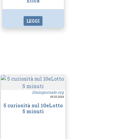
Etica
LEGGI
ilmiogiornale.org
05.03.2024
5 curiosità sul 10eLotto
5 minuti