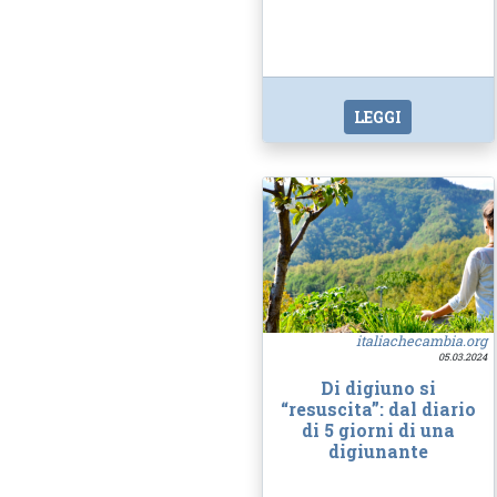
LEGGI
italiachecambia.org
05.03.2024
Di digiuno si
“resuscita”: dal diario
di 5 giorni di una
digiunante