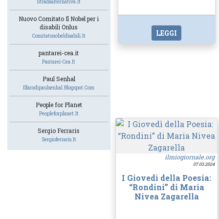
Stradaalternativa.it
Nuovo Comitato Il Nobel per i
disabili Onlus
LEGGI
Comitatonobeldisabili.it
pantarei-cea.it
Pantarei-Cea.it
Paul Senhal
Ilfarodipaulsenhal.blogspot.com
People for Planet
Peopleforplanet.it
Sergio Ferraris
Sergioferraris.it
ilmiogiornale.org
07.03.2024
I Giovedì della Poesia:
“Rondini” di Maria
Nivea Zagarella