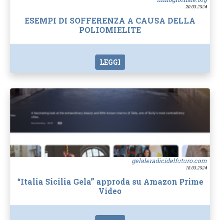
20.03.2024
ESEMPI DI SOFFERENZA A CAUSA DELLA
POLIOMIELITE
LEGGI
gelaleradicidelfuturo.com
18.03.2024
“Italia Sicilia Gela” approda su Amazon Prime
Video