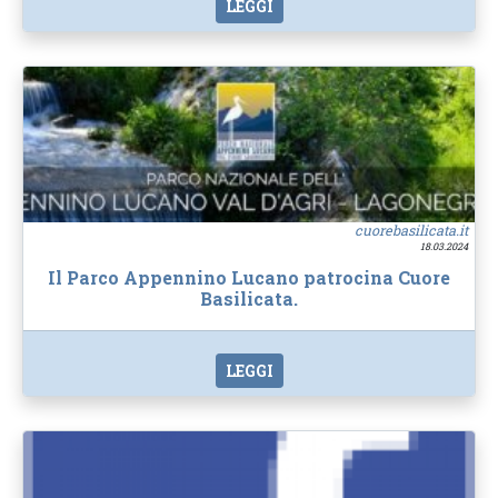
LEGGI
cuorebasilicata.it
18.03.2024
Il Parco Appennino Lucano patrocina Cuore
Basilicata.
LEGGI