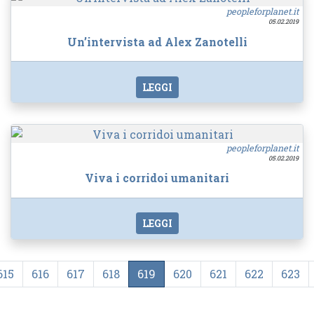
peopleforplanet.it
05.02.2019
Un’intervista ad Alex Zanotelli
LEGGI
peopleforplanet.it
05.02.2019
Viva i corridoi umanitari
LEGGI
615
616
617
618
619
620
621
622
623