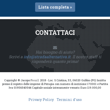
Lista completa »
CONTATTACI
Hai bisogno di aiuto?
Scrivi a
info@stradaalternativa.it
. Il nostro staff ti
risponderà quanto prima!
Copyright © Jacopo Fo s.r.l. 2018 - Loc. S.Cristina, 53, 06020 Gubbio (PG) Iscritta
presso il registro delle imprese di Perugia con numero di iscrizione 170001 e Partita
Iva 01956540544 Capitale sociale interamente versato: Euro 119.000,00
Privacy Policy
Termini d'uso