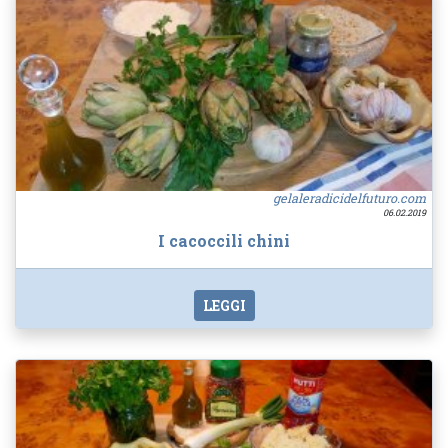
gelaleradicidelfuturo.com
06.02.2019
I cacoccili chini
LEGGI