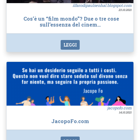
ilfarodipaulsenhal.blogspot.com
23.10.2021
Cos’è un “film mondo”? Due o tre cose
sull’essenza del cinem…
LEGGI
jacopofo.com
14.10.2021
JacopoFo.com