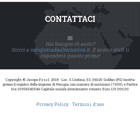
CONTATTACI
Hai bisogno di aiuto?
Scrivi a
info@stradaalternativa.it
. Il nostro staff ti
risponderà quanto prima!
Copyright © Jacopo Fo s.r.l. 2018 - Loc. S.Cristina, 53, 06020 Gubbio (PG) Iscritta
presso il registro delle imprese di Perugia con numero di iscrizione 170001 e Partita
Iva 01956540544 Capitale sociale interamente versato: Euro 119.000,00
Privacy Policy
Termini d'uso