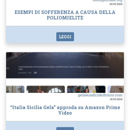
20.03.2024
ESEMPI DI SOFFERENZA A CAUSA DELLA
POLIOMIELITE
LEGGI
gelaleradicidelfuturo.com
18.03.2024
“Italia Sicilia Gela” approda su Amazon Prime
Video