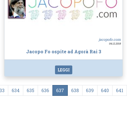
jacopofo.com
04.12.2018
Jacopo Fo ospite ad Agorà Rai 3
LEGGI
33
634
635
636
637
638
639
640
641