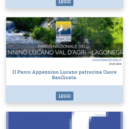
LEGGI
cuorebasilicata.it
18.03.2024
Il Parco Appennino Lucano patrocina Cuore
Basilicata.
LEGGI