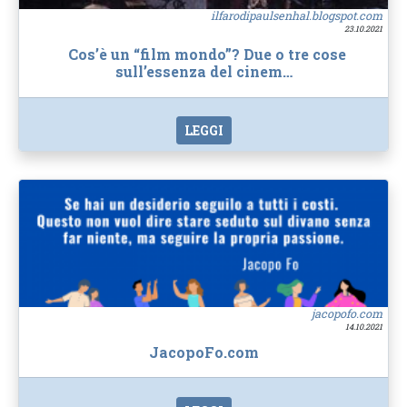
ilfarodipaulsenhal.blogspot.com
23.10.2021
Cos’è un “film mondo”? Due o tre cose
sull’essenza del cinem…
LEGGI
jacopofo.com
14.10.2021
JacopoFo.com