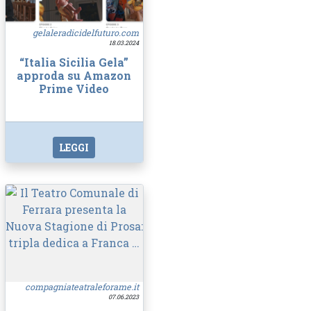
gelaleradicidelfuturo.com
18.03.2024
“Italia Sicilia Gela”
approda su Amazon
Prime Video
LEGGI
compagniateatraleforame.it
07.06.2023