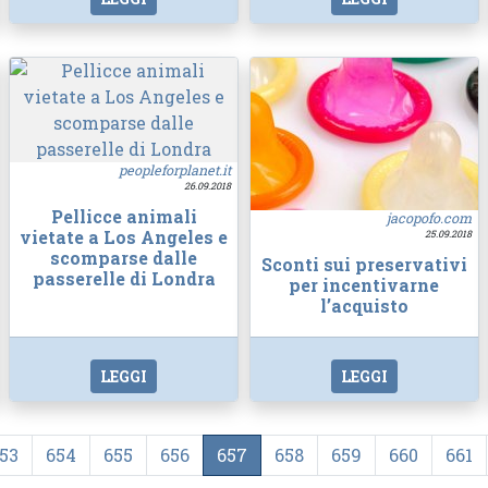
peopleforplanet.it
26.09.2018
Pellicce animali
jacopofo.com
vietate a Los Angeles e
25.09.2018
scomparse dalle
Sconti sui preservativi
passerelle di Londra
per incentivarne
l’acquisto
LEGGI
LEGGI
53
654
655
656
657
658
659
660
661