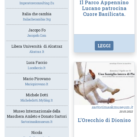
Il Parco Appennino
Imperatoreconsulting.eu
Lucano patrocina
Cuore Basilicata.
Italia che cambia
Italiachecambia.org
Jacopo Fo
Jacopofo.com
LEGGI
Libera Università di Alcatraz
Alcatraz.it
Luca Faccio
Lucafaccio.it
Mario Pirovano
Mariopirovano.it
Michele Dotti
Micheledotti.myblog.it
sartorimaskmuseum.it
Museo Internazionale della
20.03.2022
Maschera Amleto e Donato Sartori
L’Orecchio di Dioniso
Sartorimaskmuseum.it
Nicola