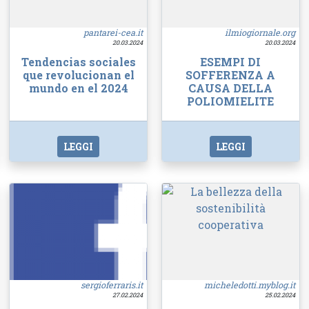
pantarei-cea.it
ilmiogiornale.org
20.03.2024
20.03.2024
Tendencias sociales
ESEMPI DI
que revolucionan el
SOFFERENZA A
mundo en el 2024
CAUSA DELLA
POLIOMIELITE
LEGGI
LEGGI
sergioferraris.it
micheledotti.myblog.it
27.02.2024
25.02.2024