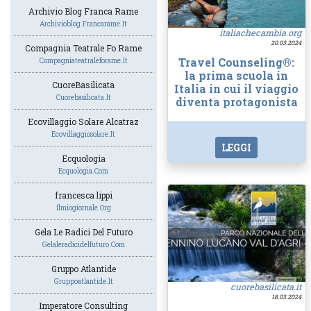
Archivio Blog Franca Rame
Archivioblog.francarame.it
italiachecambia.org
20.03.2024
Compagnia Teatrale Fo Rame
Travel Counseling®:
Compagniateatraleforame.it
la prima scuola in
CuoreBasilicata
Italia in cui il viaggio
Cuorebasilicata.it
diventa protagonista
Ecovillaggio Solare Alcatraz
Ecovillaggiosolare.it
LEGGI
Ecquologia
Ecquologia.com
francesca lippi
Ilmiogiornale.org
Gela Le Radici Del Futuro
Gelaleradicidelfuturo.com
Gruppo Atlantide
Gruppoatlantide.it
cuorebasilicata.it
18.03.2024
Imperatore Consulting