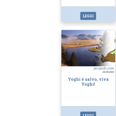
LEGGI
jacopofo.com
26.09.2018
Yoghi è salvo, viva
Yoghi!
LEGGI