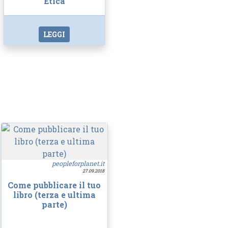
Etica
LEGGI
peopleforplanet.it
27.09.2018
Come pubblicare il tuo
libro (terza e ultima
parte)