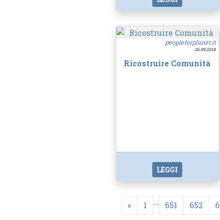
peopleforplanet.it
26.09.2018
Ricostruire Comunità
LEGGI
...
«
1
651
652
6