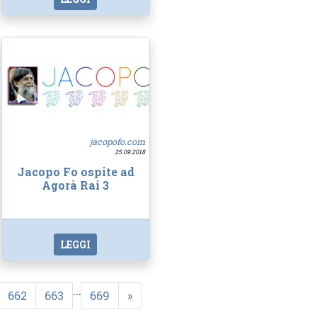
jacopofo.com
25.09.2018
Jacopo Fo ospite ad
Agorà Rai 3
LEGGI
...
662
663
669
»