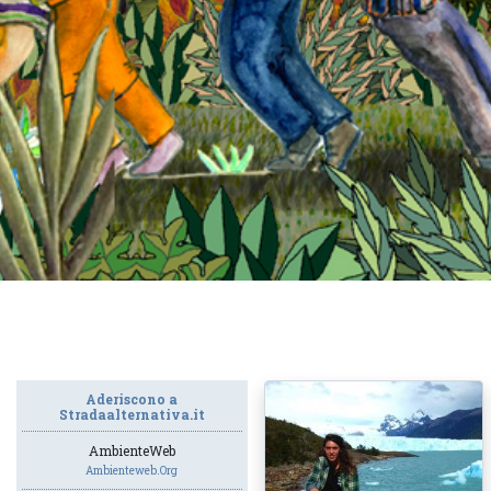
Aderiscono a
Stradaalternativa.it
AmbienteWeb
Ambienteweb.org