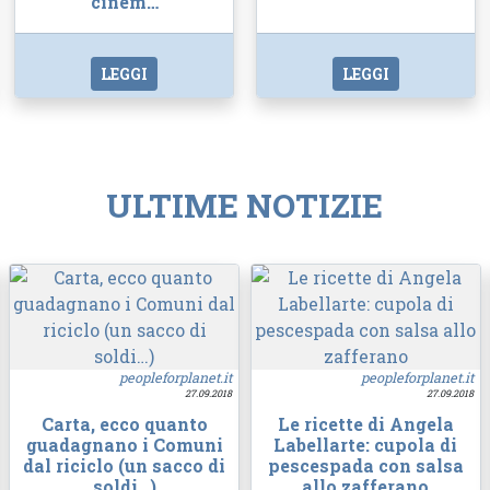
cinem…
LEGGI
LEGGI
ULTIME NOTIZIE
peopleforplanet.it
peopleforplanet.it
27.09.2018
27.09.2018
Carta, ecco quanto
Le ricette di Angela
guadagnano i Comuni
Labellarte: cupola di
dal riciclo (un sacco di
pescespada con salsa
soldi…)
allo zafferano