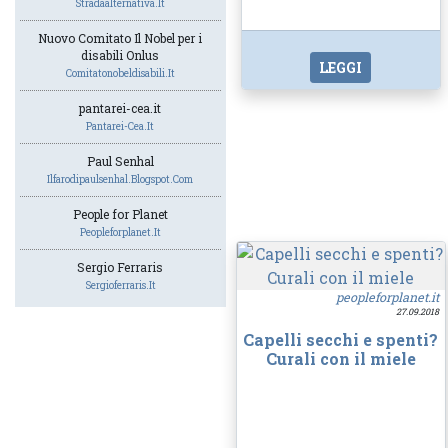
Stradaalternativa.it
Nuovo Comitato Il Nobel per i
disabili Onlus
LEGGI
Comitatonobeldisabili.it
pantarei-cea.it
Pantarei-Cea.it
Paul Senhal
Ilfarodipaulsenhal.blogspot.com
People for Planet
Peopleforplanet.it
Sergio Ferraris
Sergioferraris.it
peopleforplanet.it
27.09.2018
Capelli secchi e spenti?
Curali con il miele