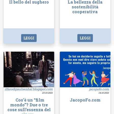
Il bello del sughero
La bellezza della
sostenibilità
cooperativa
LEGGI
LEGGI
ilfarodipaulsenhal.blogspot.com
jacopofo.com
23.10.2021
14.10.2021
Cos’è un “film
JacopoFo.com
mondo”? Due o tre
cose sull’essenza del