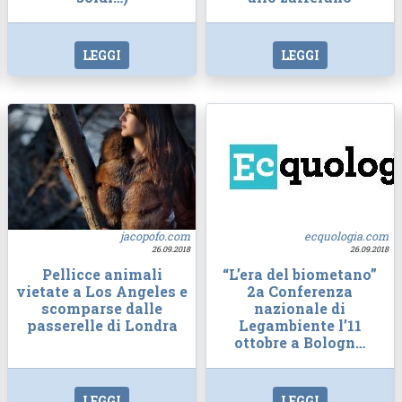
LEGGI
LEGGI
jacopofo.com
ecquologia.com
26.09.2018
26.09.2018
Pellicce animali
“L’era del biometano”
vietate a Los Angeles e
2a Conferenza
scomparse dalle
nazionale di
passerelle di Londra
Legambiente l’11
ottobre a Bologn…
LEGGI
LEGGI