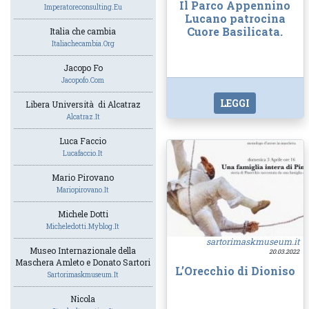
Il Parco Appennino
Imperatoreconsulting.eu
Lucano patrocina
Cuore Basilicata.
Italia che cambia
Italiachecambia.org
Jacopo Fo
Jacopofo.com
LEGGI
Libera Università di Alcatraz
Alcatraz.it
Luca Faccio
Lucafaccio.it
Mario Pirovano
Mariopirovano.it
Michele Dotti
Micheledotti.myblog.it
sartorimaskmuseum.it
Museo Internazionale della
20.03.2022
Maschera Amleto e Donato Sartori
L’Orecchio di Dioniso
Sartorimaskmuseum.it
Nicola