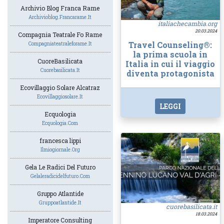
Archivio Blog Franca Rame
Archivioblog.francarame.it
italiachecambia.org
20.03.2024
Compagnia Teatrale Fo Rame
Travel Counseling®:
Compagniateatraleforame.it
la prima scuola in
CuoreBasilicata
Italia in cui il viaggio
Cuorebasilicata.it
diventa protagonista
Ecovillaggio Solare Alcatraz
Ecovillaggiosolare.it
LEGGI
Ecquologia
Ecquologia.com
francesca lippi
Ilmiogiornale.org
Gela Le Radici Del Futuro
Gelaleradicidelfuturo.com
Gruppo Atlantide
Gruppoatlantide.it
cuorebasilicata.it
18.03.2024
Imperatore Consulting