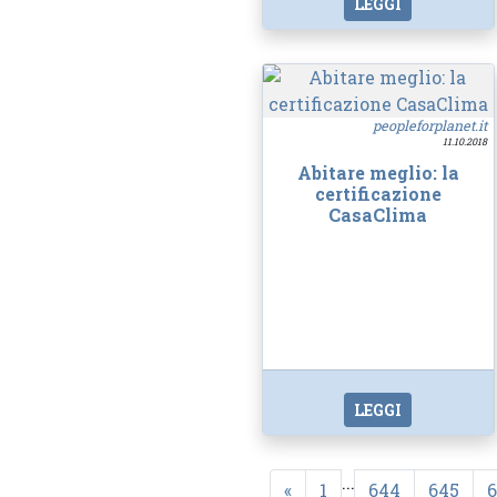
LEGGI
peopleforplanet.it
11.10.2018
Abitare meglio: la
certificazione
CasaClima
LEGGI
...
«
1
644
645