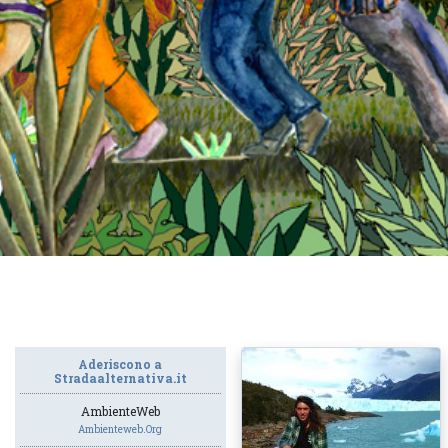
Aderiscono a
Stradaalternativa.it
AmbienteWeb
Ambienteweb.org