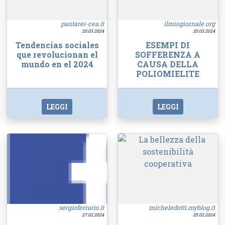
pantarei-cea.it
ilmiogiornale.org
20.03.2024
20.03.2024
Tendencias sociales
ESEMPI DI
que revolucionan el
SOFFERENZA A
mundo en el 2024
CAUSA DELLA
POLIOMIELITE
LEGGI
LEGGI
sergioferraris.it
micheledotti.myblog.it
27.02.2024
25.02.2024