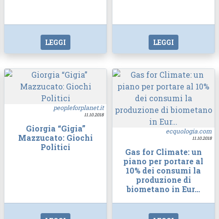
LEGGI
LEGGI
peopleforplanet.it
11.10.2018
Giorgia “Gigia”
ecquologia.com
Mazzucato: Giochi
11.10.2018
Politici
Gas for Climate: un
piano per portare al
10% dei consumi la
produzione di
biometano in Eur…