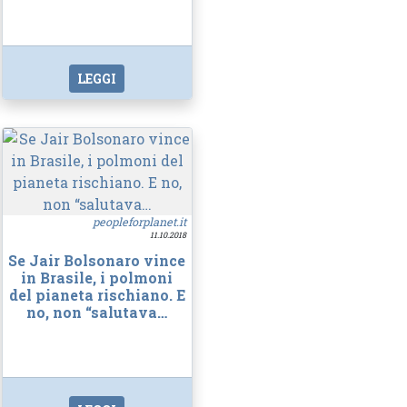
LEGGI
peopleforplanet.it
11.10.2018
Se Jair Bolsonaro vince
in Brasile, i polmoni
del pianeta rischiano. E
no, non “salutava…