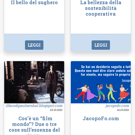
Il bello del sughero
La bellezza della
sostenibilità
cooperativa
LEGGI
LEGGI
ilfarodipaulsenhal.blogspot.com
jacopofo.com
23.10.2021
14.10.2021
Cos’è un “film
JacopoFo.com
mondo”? Due o tre
cose sull’essenza del