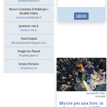
Stradaalternativa.it
Nuovo Comitato Il Nobel per i
disabili Onlus
LEGGI
Comitatonobeldisabili.it
pantarei-cea.it
Pantarei-Cea.it
Paul Senhal
Ilfarodipaulsenhal.blogspot.com
People for Planet
Peopleforplanet.it
Sergio Ferraris
Sergioferraris.it
jacopofo.com
12.10.2018
Morire per una foto: in