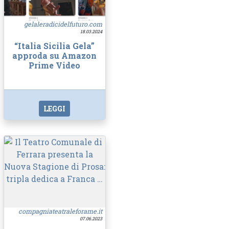
gelaleradicidelfuturo.com
18.03.2024
“Italia Sicilia Gela”
approda su Amazon
Prime Video
LEGGI
compagniateatraleforame.it
07.06.2023