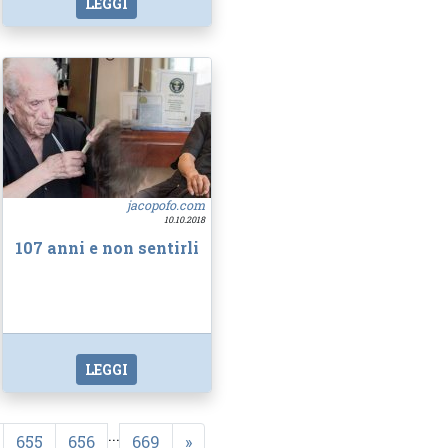
LEGGI
jacopofo.com
10.10.2018
107 anni e non sentirli
LEGGI
...
655
656
669
»