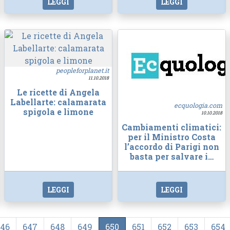
LEGGI
LEGGI
peopleforplanet.it
11.10.2018
Le ricette di Angela
Labellarte: calamarata
ecquologia.com
spigola e limone
10.10.2018
Cambiamenti climatici:
per il Ministro Costa
l’accordo di Parigi non
basta per salvare i…
LEGGI
LEGGI
646
647
648
649
650
651
652
653
654