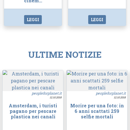
cinem…
LEGGI
LEGGI
ULTIME NOTIZIE
peopleforplanet.it
peopleforplanet.it
12.10.2018
12.10.2018
Amsterdam, i turisti
Morire per una foto: in
pagano per pescare
6 anni scattati 259
plastica nei canali
selfie mortali